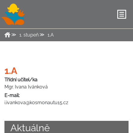
1. stupeň
1.A
1.A
Třídní učitel/ka
Mgr. Ivana Ivánková
E-mail:
i.ivankova@kosmonautu15.cz
Aktuálně