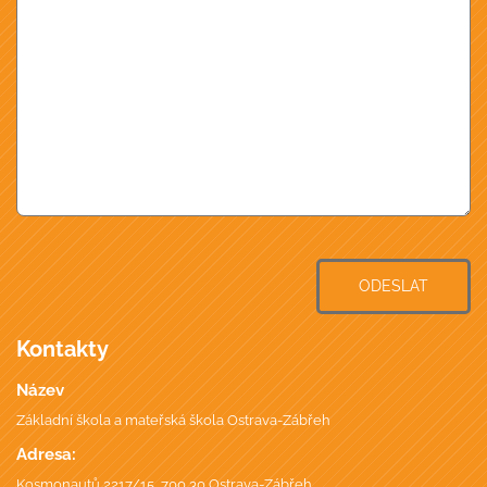
ODESLAT
Kontakty
Název
Základní škola a mateřská škola Ostrava-Zábřeh
Adresa:
Kosmonautů 2217/15, 700 30 Ostrava-Zábřeh