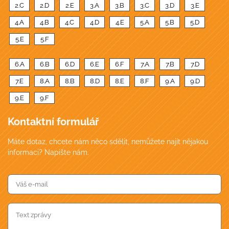
2.C
2.D
2.E
3.A
3.B
3.C
3.D
3.E
4.A
4.B
4.C
4.D
4.E
5.A
5.B
5.D
5.E
5.F
6.A
6.B
6.D
6.E
6.F
7.A
7.B
7.D
7.E
8.A
8.B
8.D
8.E
8.F
9.A
9.D
9.E
9.F
Kontaktní formulář
Máte dotaz, chcete nám něco sdělit, nemůžete najít nějakou
informaci? Napište nám.