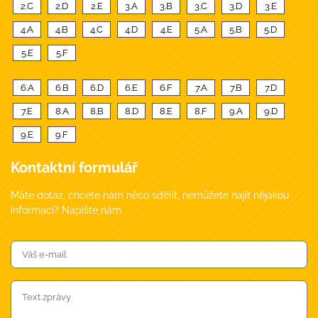
2.C
2.D
2.E
3.A
3.B
3.C
3.D
3.E
4.A
4.B
4.C
4.D
4.E
5.A
5.B
5.D
5.E
5.F
6.A
6.B
6.D
6.E
6.F
7.A
7.B
7.D
7.E
8.A
8.B
8.D
8.E
8.F
9.A
9.D
9.E
9.F
Kontaktní formulář
Máte dotaz, chcete nám něco sdělit, nemůžete najít nějakou
informaci? Napište nám.