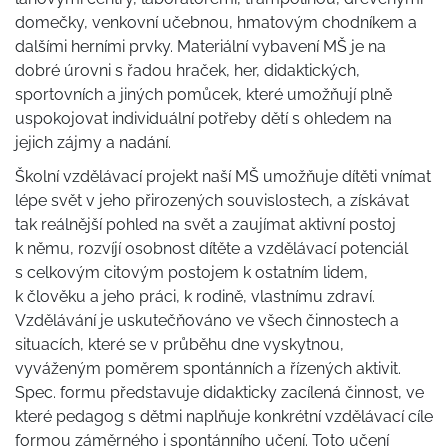
domečky, venkovní učebnou, hmatovým chodníkem a
dalšími herními prvky. Materiální vybavení MŠ je na
dobré úrovni s řadou hraček, her, didaktických,
sportovních a jiných pomůcek, které umožňují plně
uspokojovat individuální potřeby dětí s ohledem na
jejich zájmy a nadání.
Školní vzdělávací projekt naší MŠ umožňuje dítěti vnímat
lépe svět v jeho přirozených souvislostech, a získávat
tak reálnější pohled na svět a zaujímat aktivní postoj
k němu, rozvíjí osobnost dítěte a vzdělávací potenciál
s celkovým citovým postojem k ostatním lidem,
k člověku a jeho práci, k rodině, vlastnímu zdraví.
Vzdělávání je uskutečňováno ve všech činnostech a
situacích, které se v průběhu dne vyskytnou,
vyváženým poměrem spontánních a řízených aktivit.
Spec. formu představuje didakticky zacílená činnost, ve
které pedagog s dětmi naplňuje konkrétní vzdělávací cíle
formou záměrného i spontánního učení. Toto učení