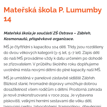
Mateřská škola P. Lumumby
14
Mateřská škola je součástí ZŠ Ostrava – Zábřeh,
Kosmonautů, příspěvkové organizace.
MŠ je čtyřtřídní s kapacitou 104 dětí. Třídy jsou rozděleny
do dvou věkových kategorií (3–5 let, 5–7 let). Zápis dětí
do naší MŠ provádíme vždy k datu určeném po dohodě
se zřizovatelem. V průběhu školního roku doplňujeme
uvolněná místa novými dětmi do plné kapacity naší MŠ.
MŠ je umístěná v panelové zástavbě sídliště Zábřeh.
Blízkost stanic hromadné dopravy umožňuje dobrou
dosažitelnost všem rodičům s dětmi. Prostorná zahrada
je nově zrekonstruovaná v roce 2024. Je vybavena
pískovišti, velkými herními sestavami dle věku dětí,
lanovými centry, laboratořemi, trampolínou, dřevěnými