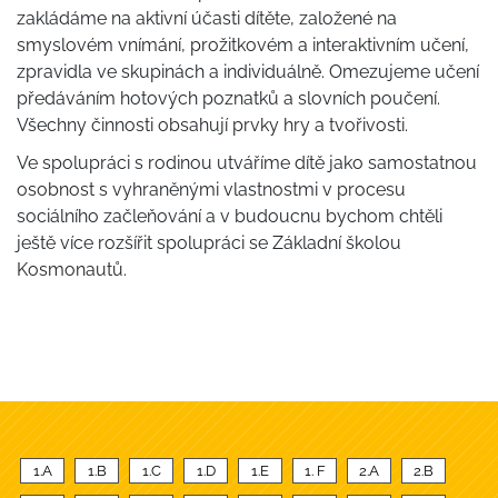
zakládáme na aktivní účasti dítěte, založené na
smyslovém vnímání, prožitkovém a interaktivním učení,
zpravidla ve skupinách a individuálně. Omezujeme učení
předáváním hotových poznatků a slovních poučení.
Všechny činnosti obsahují prvky hry a tvořivosti.
Ve spolupráci s rodinou utváříme dítě jako samostatnou
osobnost s vyhraněnými vlastnostmi v procesu
sociálního začleňování a v budoucnu bychom chtěli
ještě více rozšířit spolupráci se Základní školou
Kosmonautů.
1.A
1.B
1.C
1.D
1.E
1. F
2.A
2.B