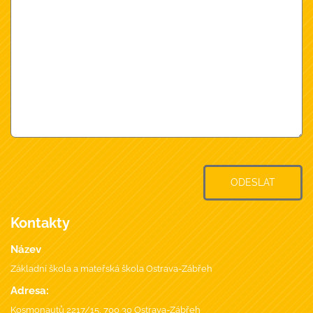
ODESLAT
Kontakty
Název
Základní škola a mateřská škola Ostrava-Zábřeh
Adresa:
Kosmonautů 2217/15, 700 30 Ostrava-Zábřeh