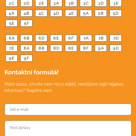
2.C
2.D
2.E
3.A
3.B
3.C
3.D
3.E
4.A
4.B
4.C
4.D
4.E
5.A
5.B
5.D
5.E
5.F
6.A
6.B
6.D
6.E
6.F
7.A
7.B
7.D
7.E
8.A
8.B
8.D
8.E
8.F
9.A
9.D
9.E
9.F
Kontaktní formulář
Máte dotaz, chcete nám něco sdělit, nemůžete najít nějakou
informaci? Napište nám.