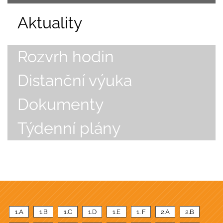
Aktuality
Rozvrh hodin
Distanční výuka
Dokumenty
Týdenní plány
1.A
1.B
1.C
1.D
1.E
1. F
2.A
2.B