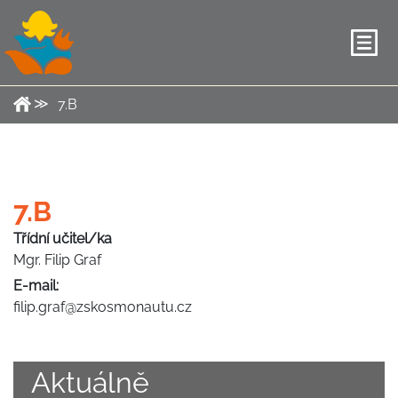
7.B
7.B
Třídní učitel/ka
Mgr. Filip Graf
E-mail:
filip.graf@zskosmonautu.cz
Aktuálně