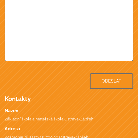
ODESLAT
Kontakty
Název
Základní škola a mateřská škola Ostrava-Zábřeh
Adresa:
Kosmonautů 2217/15, 700 30 Ostrava-Zábřeh