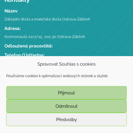
Název
Základní škola a mateřská škola Ostrava-Zábřeh
Adresa:
Kosmonautů 2217/15, 700 30 Ostrava-Zábřeh
Odloučená pracoviště:
Telefon/Ústředna:
+420 596 746 735
,
Spravovat Souhlas s cookies
Datová schránka:
Používáme cookies k optimalizaci webových stránek a služeb.
putmgc7
IČ, DIČ, IZO:
Příjmout
70944687, CZ70944687,
Odmítnout
© Copyright 2009 - 2026
Předvolby
webdesign