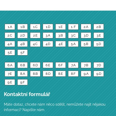
1.A
1.B
1.C
1.D
1.E
1. F
2.A
2.B
2.C
2.D
2.E
3.A
3.B
3.C
3.D
3.E
4.A
4.B
4.C
4.D
4.E
5.A
5.B
5.D
5.E
5.F
6.A
6.B
6.D
6.E
6.F
7.A
7.B
7.D
7.E
8.A
8.B
8.D
8.E
8.F
9.A
9.D
9.E
9.F
Kontaktní formulář
Máte dotaz, chcete nám něco sdělit, nemůžete najít nějakou
informaci? Napište nám.