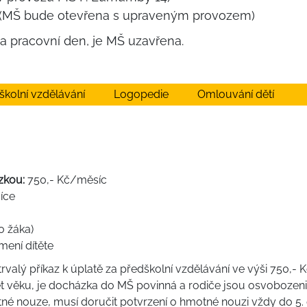
2026 (MŠ bude otevřena s upraveným provozem)
na pracovní den, je MŠ uzavřena.
školní vzdělávání
Logopedie
Omlouvání dětí
zkou:
750,- Kč/měsíc
íce
o žáka)
mení dítěte
rvalý příkaz k úplatě za předškolní vzdělávání ve výši 750,- 
5 let věku, je docházka do MŠ povinná a rodiče jsou osvobozen
otné nouze, musí doručit potvrzení o hmotné nouzi vždy do 5. 