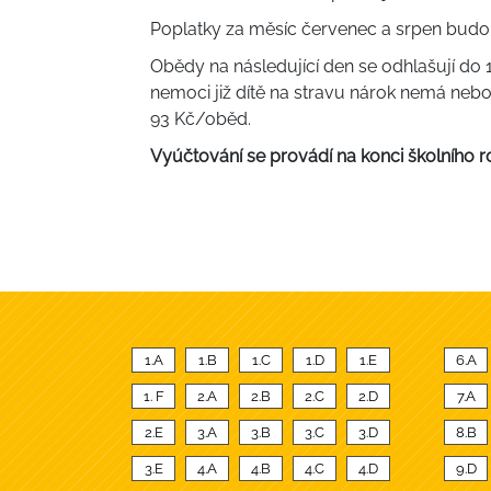
Poplatky za měsíc červenec a srpen budo
Obědy na následující den se odhlašují do 
nemoci již dítě na stravu nárok nemá nebo
93 Kč/oběd.
Vyúčtování se provádí na konci školního r
1.A
1.B
1.C
1.D
1.E
6.A
1. F
2.A
2.B
2.C
2.D
7.A
2.E
3.A
3.B
3.C
3.D
8.B
3.E
4.A
4.B
4.C
4.D
9.D