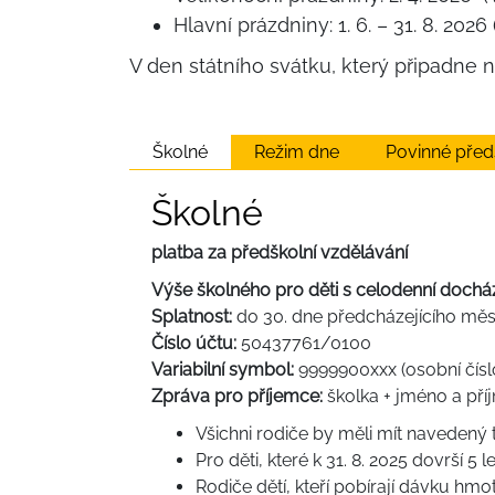
Hlavní prázdniny: 1. 6. – 31. 8. 
V den státního svátku, který připadne 
Školné
Režim dne
Povinné před
Školné
platba za předškolní vzdělávání
Výše školného pro děti s celodenní dochá
Splatnost:
do 30. dne předcházejícího měs
Číslo účtu:
50437761/0100
Variabilní symbol:
9999900xxx (osobní čísl
Zpráva pro příjemce:
školka + jméno a příj
Všichni rodiče by měli mít navedený t
Pro děti, které k 31. 8. 2025 dovrší 
Rodiče dětí, kteří pobírají dávku hm