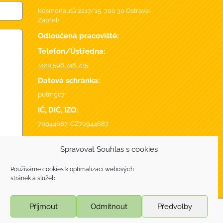
Kosmonautů 2217/15, 700 30 Ostrava-
Zábřeh
Odloučená pracoviště:
Telefon/Ústředna:
+420 596 746 735
,
Datová schránka:
putmgc7
IČ, DIČ, IZO:
70944687, CZ70944687,
Spravovat Souhlas s cookies
Používáme cookies k optimalizaci webových
stránek a služeb.
T
Příjmout
Odmítnout
Předvolby
webdesign