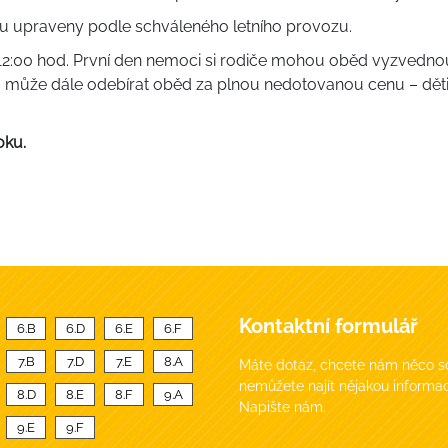
u upraveny podle schváleného letního provozu.
12:00 hod. První den nemoci si rodiče mohou oběd vyzvednout
 může dále odebírat oběd za plnou nedotovanou cenu – děti d
oku.
Kontaktní formulář
6.B
6.D
6.E
6.F
7.B
7.D
7.E
8.A
Máte dotaz, chcete nám něco sd
nemůžete najít nějakou informac
8.D
8.E
8.F
9.A
Napište nám.
9.E
9.F