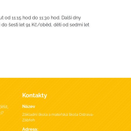
 od 11:15 hod do 11:30 hod. Další dny
o šesti let 91 Kč/oběd, děti od sedmi let
Kontakty
Název
ělit,
i?
Základní škola a mateřská škola Ostrava-
Zábřeh
Adresa: