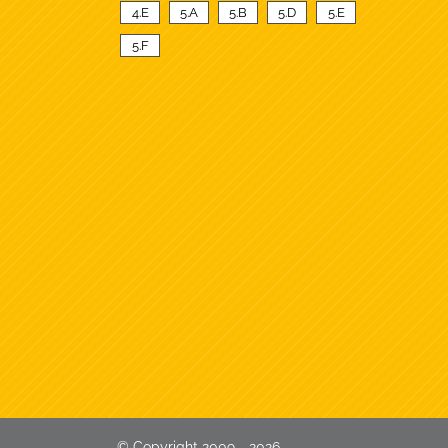
4.E
5.A
5.B
5.D
5.E
5.F
© Copyright 2009 - 2026