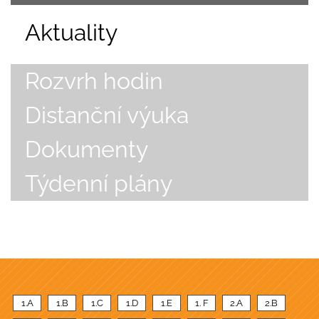
Aktuality
Rozvrh hodin
Distanční výuka
Dokumenty
Týdenní plány
1.A
1.B
1.C
1.D
1.E
1. F
2.A
2.B