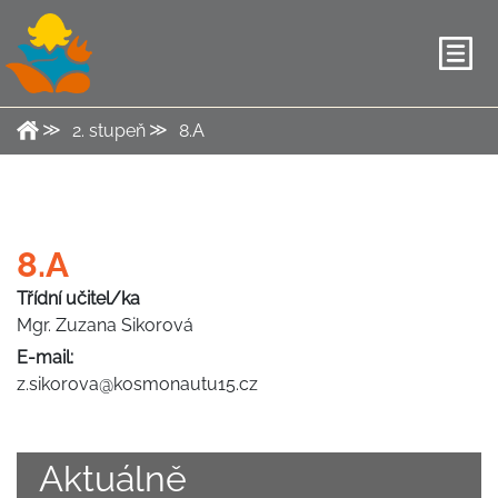
2. stupeň
8.A
8.A
Třídní učitel/ka
Mgr. Zuzana Sikorová
E-mail:
z.sikorova@kosmonautu15.cz
Aktuálně