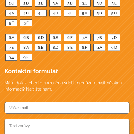
2.C
2.D
2.E
3.A
3.B
3.C
3.D
3.E
4.A
4.B
4.C
4.D
4.E
5.A
5.B
5.D
5.E
5.F
6.A
6.B
6.D
6.E
6.F
7.A
7.B
7.D
7.E
8.A
8.B
8.D
8.E
8.F
9.A
9.D
9.E
9.F
Kontaktní formulář
Máte dotaz, chcete nám něco sdělit, nemůžete najít nějakou
informaci? Napište nám.