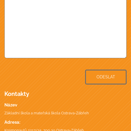
ODESLAT
Kontakty
Název
Základní škola a mateřská škola Ostrava-Zábřeh
Adresa:
Kosmonautů 2217/15, 700 30 Ostrava-Zábřeh