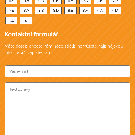
6.A
6.B
6.D
6.E
6.F
7.A
7.B
7.D
7.E
8.A
8.B
8.D
8.E
8.F
9.A
9.D
9.E
9.F
Kontaktní formulář
Máte dotaz, chcete nám něco sdělit, nemůžete najít nějakou
informaci? Napište nám.