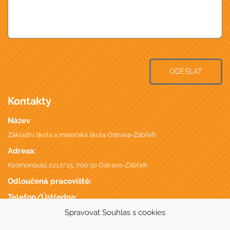
ODESLAT
Kontakty
Název
Základní škola a mateřská škola Ostrava-Zábřeh
Adresa:
Kosmonautů 2217/15, 700 30 Ostrava-Zábřeh
Odloučená pracoviště:
Telefon/Ústředna:
+420 596 746 735
,
Spravovat Souhlas s cookies
Datová schránka: