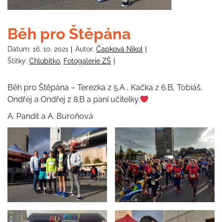
Běh pro Štěpána
Datum:
16. 10. 2021
Autor:
Čapková Nikol
Štítky:
Chlubítko
,
Fotogalerie ZŠ
Běh pro Štěpána – Terezka z 5.A , Kačka z 6.B, Tobiáš,
Ondřej a Ondřej z 8.B a paní učitelky.
A. Pandit a A. Buroňová