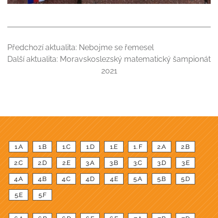
Předchozí aktualita:
Nebojme se řemesel
Další aktualita:
Moravskoslezský matematický šampionát
2021
1.A
1.B
1.C
1.D
1.E
1. F
2.A
2.B
2.C
2.D
2.E
3.A
3.B
3.C
3.D
3.E
4.A
4.B
4.C
4.D
4.E
5.A
5.B
5.D
5.E
5.F