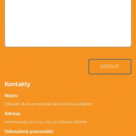
ODESLAT
Kontakty
Název
Základní škola a mateřská škola Ostrava-Zábřeh
Adresa:
Kosmonautů 2217/15, 700 30 Ostrava-Zábřeh
Odloučená pracoviště: