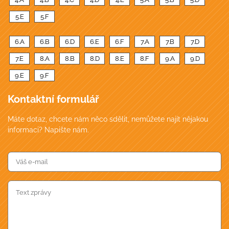
5.E
5.F
6.A
6.B
6.D
6.E
6.F
7.A
7.B
7.D
7.E
8.A
8.B
8.D
8.E
8.F
9.A
9.D
9.E
9.F
Kontaktní formulář
Máte dotaz, chcete nám něco sdělit, nemůžete najít nějakou
informaci? Napište nám.