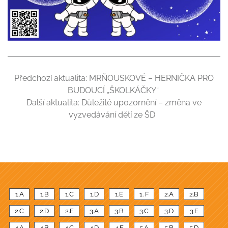
Předchozí aktualita:
MRŇOUSKOVÉ – HERNIČKA PRO
BUDOUCÍ „ŠKOLKÁČKY“
Další aktualita:
Důležité upozornění – změna ve
vyzvedávání dětí ze ŠD
1.A
1.B
1.C
1.D
1.E
1. F
2.A
2.B
2.C
2.D
2.E
3.A
3.B
3.C
3.D
3.E
4.A
4.B
4.C
4.D
4.E
5.A
5.B
5.D