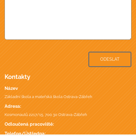
ODESLAT
Kontakty
Název
Základní škola a mateřská škola Ostrava-Zábřeh
Adresa:
Kosmonautů 2217/15, 700 30 Ostrava-Zábřeh
Odloučená pracoviště:
Telefon/Ústředna: