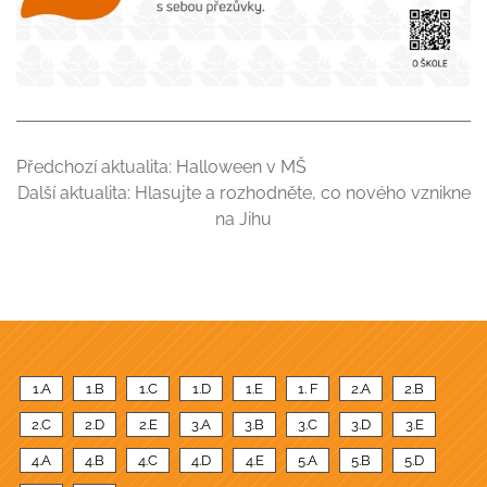
Předchozí aktualita:
Halloween v MŠ
Další aktualita:
Hlasujte a rozhodněte, co nového vznikne
na Jihu
1.A
1.B
1.C
1.D
1.E
1. F
2.A
2.B
2.C
2.D
2.E
3.A
3.B
3.C
3.D
3.E
4.A
4.B
4.C
4.D
4.E
5.A
5.B
5.D