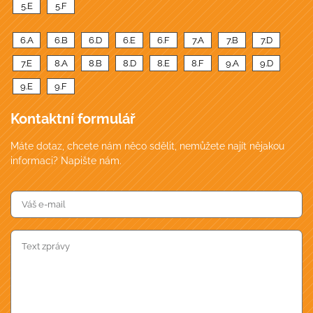
5.E
5.F
6.A
6.B
6.D
6.E
6.F
7.A
7.B
7.D
7.E
8.A
8.B
8.D
8.E
8.F
9.A
9.D
9.E
9.F
Kontaktní formulář
Máte dotaz, chcete nám něco sdělit, nemůžete najít nějakou
informaci? Napište nám.