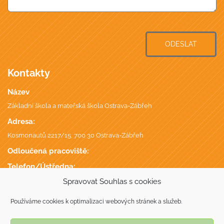
ODESLAT
Kontakty
Název
Základní škola a mateřská škola Ostrava-Zábřeh
Adresa:
Kosmonautů 2217/15, 700 30 Ostrava-Zábřeh
Odloučená pracoviště:
Telefon/Ústředna:
+420 596 746 735
,
Spravovat Souhlas s cookies
Datová schránka:
Používáme cookies k optimalizaci webových stránek a služeb.
putmgc7