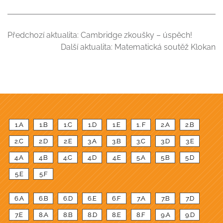
Předchozí aktualita:
Cambridge zkoušky – úspěch!
Další aktualita:
Matematická soutěž Klokan
1.A
1.B
1.C
1.D
1.E
1. F
2.A
2.B
2.C
2.D
2.E
3.A
3.B
3.C
3.D
3.E
4.A
4.B
4.C
4.D
4.E
5.A
5.B
5.D
5.E
5.F
6.A
6.B
6.D
6.E
6.F
7.A
7.B
7.D
7.E
8.A
8.B
8.D
8.E
8.F
9.A
9.D