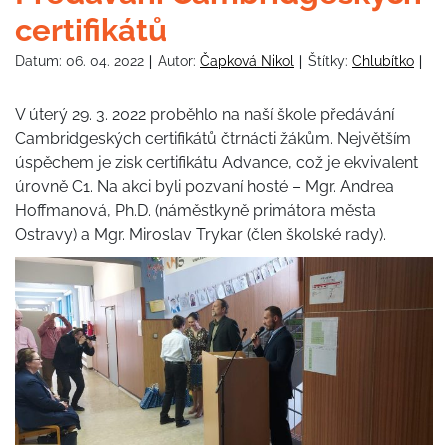
certifikátů
Datum:
06. 04. 2022
Autor:
Čapková Nikol
Štítky:
Chlubítko
V úterý 29. 3. 2022 proběhlo na naší škole předávání
Cambridgeských certifikátů čtrnácti žákům. Největším
úspěchem je zisk certifikátu Advance, což je ekvivalent
úrovně C1. Na akci byli pozvaní hosté – Mgr. Andrea
Hoffmanová, Ph.D. (náměstkyně primátora města
Ostravy) a Mgr. Miroslav Trykar (člen školské rady).