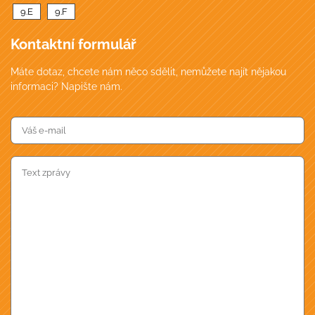
9.E
9.F
Kontaktní formulář
Máte dotaz, chcete nám něco sdělit, nemůžete najít nějakou
informaci? Napište nám.