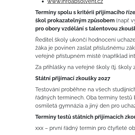
www.infoabsolvent.cz
Termíny spolu s kritérii přijímacího ř
škol prokazatelným způsobem
(např. 
pro obory vzdělání s talentovou zkouš
Ředitel školy ukončí hodnocení ucha
žáka je povinen zaslat příslušnému záko
veřejně přístupném místě (například inte
Za přihlášky na veřejné školy (tj. škol
Státní přijímací zkoušky 2027
Testování proběhne na všech studijníc
řádných termínech. Oba termíny testů 
osmiletá gymnázia a jiný den pro uchaz
Termíny testů státních přijímacích zko
xxx – první řádný termín pro čtyřleté o