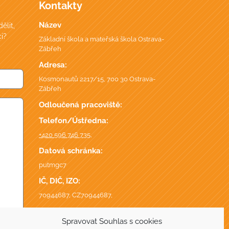
Kontakty
Název
ělit,
i?
Základní škola a mateřská škola Ostrava-
Zábřeh
Adresa:
Kosmonautů 2217/15, 700 30 Ostrava-
Zábřeh
Odloučená pracoviště:
Telefon/Ústředna:
+420 596 746 735
,
Datová schránka:
putmgc7
IČ, DIČ, IZO:
70944687, CZ70944687,
Spravovat Souhlas s cookies