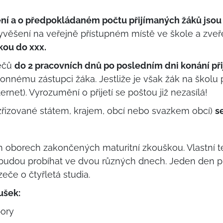
ízení a o předpokládaném počtu přijímaných žáků jsou 
vyvěšení na veřejně přístupném místě ve škole a zv
kou do xxx.
zečů
do 2 pracovních dnů po posledním dni konání př
nnému zástupci žáka. Jestliže je však žák na školu př
rnet). Vyrozumění o přijetí se poštou již nezasílá!
y zřizované státem, krajem, obcí nebo svazkem obcí)
s
h oborech zakončených maturitní zkouškou. Vlastní 
budou probíhat ve dvou různých dnech. Jeden den pro 
eče o čtyřletá studia.
ušek:
bory