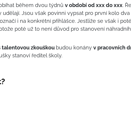
probíhat během dvou týdnů
v období od xxx do xxx
. Ř
 udělají. Jsou však povinni vypsat pro první kolo dv
označí i na konkrétní přihlášce. Jestliže se však i p
protože poté už to není důvod pro stanovení náhradní
s talentovou zkouškou
budou konány
v pracovních d
ky stanoví ředitel školy.
t?