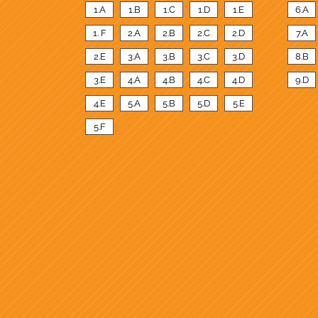
1.A
1.B
1.C
1.D
1.E
6.A
1. F
2.A
2.B
2.C
2.D
7.A
2.E
3.A
3.B
3.C
3.D
8.B
3.E
4.A
4.B
4.C
4.D
9.D
4.E
5.A
5.B
5.D
5.E
5.F