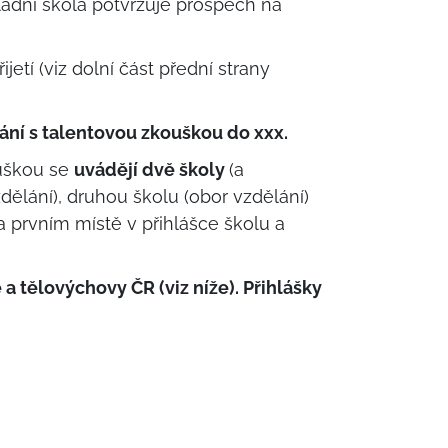
kladní škola potvrzuje prospěch na
etí (viz dolní část přední strany
ání s talentovou zkouškou do xxx.
ouškou se
uvádějí dvě školy
(a
dělání), druhou školu (obor vzdělání)
 prvním místě v přihlášce školu a
a tělovýchovy ČR (viz níže). Přihlášky