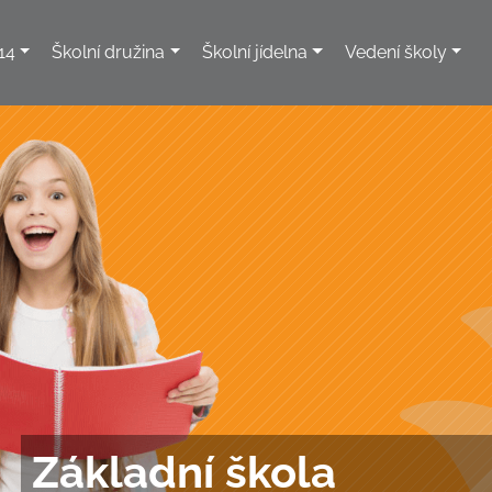
14
Školní družina
Školní jídelna
Vedení školy
Základní škola