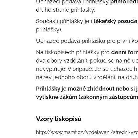
Uchazeči podávají přihlášky
přímo ředi
druhé straně přihlášky.
Součástí přihlášky je i
lékařský posudek
přihlášky).
Uchazeč podává přihlášku pro první k
Na tiskopisech přihlášky pro
denní fo
dva obory vzdělání), pokud se na ně uch
nevyplňuje. V případě, že se uchazeč h
název jednoho oboru vzdělání, na druh
Přihlášky je možné zhlédnout nebo si j
vytiskne žákům (zákonným zástupcům)
Vzory tiskopisů
http://www.msmt.cz/vzdelavani/stredni-vzde