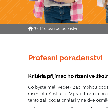
Profesní poradenství
Profesní poradenství
Kritéria přijímacího řízení ve šk
Co byste měli vědět? Žáci mohou poda
(osmiletá, šestiletá). V praxi to znamen
tento žák podat přihlášky na dvě osmi