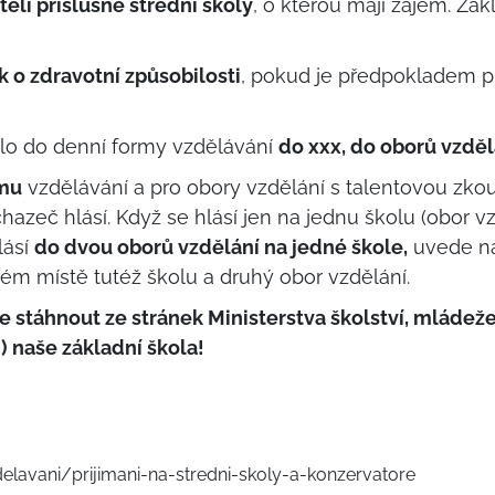
teli příslušné střední školy
, o kterou mají zájem. Zá
 o zdravotní způsobilosti
, pokud je předpokladem přij
olo do denní formy vzdělávání
do xxx, do oborů vzděl
rmu
vzdělávání a pro obory vzdělání s talentovou zk
azeč hlásí. Když se hlásí jen na jednu školu (obor vz
lásí
do dvou oborů vzdělání na jedné škole,
uvede na
ém místě tutéž školu a druhý obor vzdělání.
e stáhnout ze stránek Ministerstva školství, mládeže 
 naše základní škola!
lavani/prijimani-na-stredni-skoly-a-konzervatore