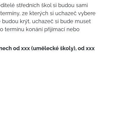
editelé středních škol si budou sami
a termíny, ze kterých si uchazeč vybere
oté budou krýt, uchazeč si bude muset
ho termínu konání přijímací nebo
nech od xxx (umělecké školy), od xxx