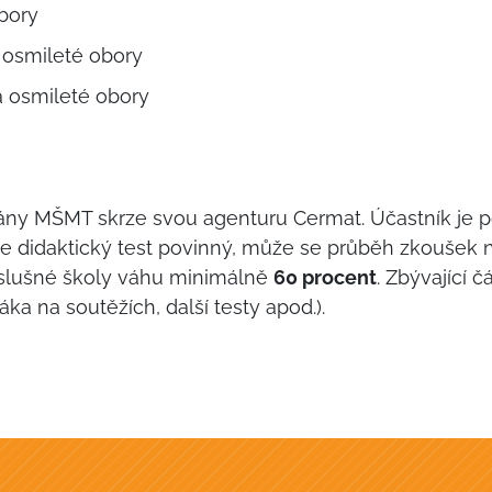
obory
o osmileté obory
 a osmileté obory
ovány MŠMT skrze svou agenturu Cermat. Účastník je 
 je didaktický test povinný, může se průběh zkoušek na
říslušné školy váhu minimálně
60 procent
. Zbývající 
áka na soutěžích, další testy apod.).