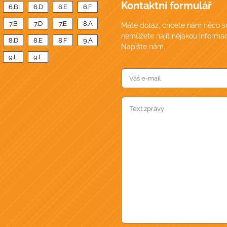
Kontaktní formulář
6.B
6.D
6.E
6.F
7.B
7.D
7.E
8.A
Máte dotaz, chcete nám něco sd
nemůžete najít nějakou informac
8.D
8.E
8.F
9.A
Napište nám.
9.E
9.F