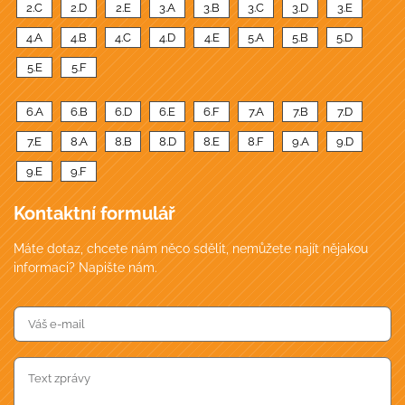
2.C
2.D
2.E
3.A
3.B
3.C
3.D
3.E
4.A
4.B
4.C
4.D
4.E
5.A
5.B
5.D
5.E
5.F
6.A
6.B
6.D
6.E
6.F
7.A
7.B
7.D
7.E
8.A
8.B
8.D
8.E
8.F
9.A
9.D
9.E
9.F
Kontaktní formulář
Máte dotaz, chcete nám něco sdělit, nemůžete najít nějakou
informaci? Napište nám.