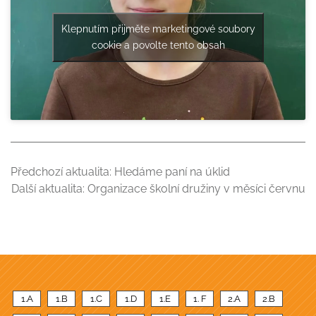
Klepnutím přijměte marketingové soubory
cookie a povolte tento obsah
Předchozí aktualita:
Hledáme paní na úklid
Další aktualita:
Organizace školní družiny v měsíci červnu
1.A
1.B
1.C
1.D
1.E
1. F
2.A
2.B