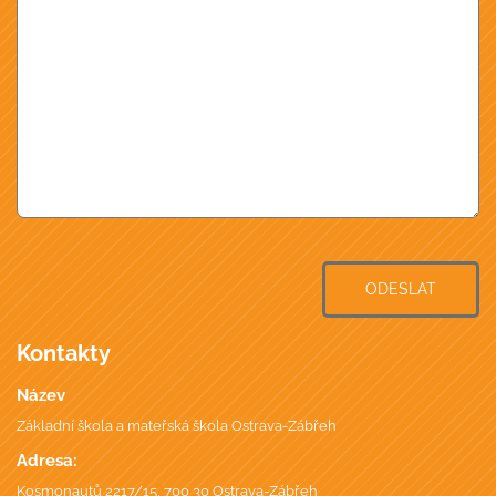
ODESLAT
Kontakty
Název
Základní škola a mateřská škola Ostrava-Zábřeh
Adresa:
Kosmonautů 2217/15, 700 30 Ostrava-Zábřeh