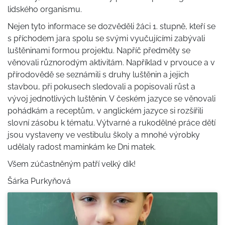
lidského organismu.
Nejen tyto informace se dozvěděli žáci 1. stupně, kteří se
s příchodem jara spolu se svými vyučujícími zabývali
luštěninami formou projektu. Napříč předměty se
věnovali různorodým aktivitám. Například v prvouce a v
přírodovědě se seznámili s druhy luštěnin a jejich
stavbou, při pokusech sledovali a popisovali růst a
vývoj jednotlivých luštěnin. V českém jazyce se věnovali
pohádkám a receptům, v anglickém jazyce si rozšířili
slovní zásobu k tématu. Výtvarné a rukodělné práce dětí
jsou vystaveny ve vestibulu školy a mnohé výrobky
udělaly radost maminkám ke Dni matek.
Všem zúčastněným patří velký dík!
Šárka Purkyňová