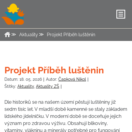
Aktuality
Projekt Příběh luštěnin
Projekt Příběh luštěnin
Datum:
18. 05. 2026
Autor:
Čapková Nikol
Štítky:
Aktuality
,
Aktuality ZŠ
Dle historiků se na našem území pěstují luštěniny již
sedm tisíc let. V mladší době kamenné se staly základem
lidského jídelníčku. V moderní době se doceňuje jejich
význam pro zdravou výživu. Obsahují bílkoviny,
vitamíny, vlákninu a minerály potřebné pro fungování