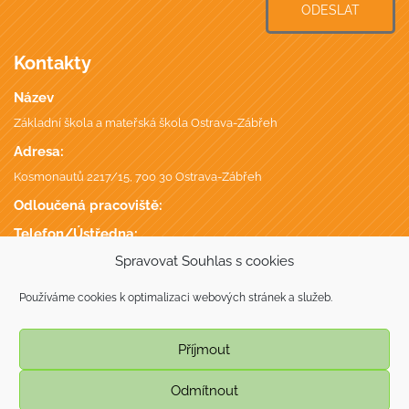
ODESLAT
Kontakty
Název
Základní škola a mateřská škola Ostrava-Zábřeh
Adresa:
Kosmonautů 2217/15, 700 30 Ostrava-Zábřeh
Odloučená pracoviště:
Telefon/Ústředna:
+420 596 746 735
,
Spravovat Souhlas s cookies
Datová schránka:
Používáme cookies k optimalizaci webových stránek a služeb.
putmgc7
IČ, DIČ, IZO:
Příjmout
70944687, CZ70944687,
Odmítnout
© Copyright 2009 - 2026