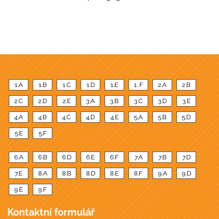
1.A
1.B
1.C
1.D
1.E
1. F
2.A
2.B
2.C
2.D
2.E
3.A
3.B
3.C
3.D
3.E
4.A
4.B
4.C
4.D
4.E
5.A
5.B
5.D
5.E
5.F
6.A
6.B
6.D
6.E
6.F
7.A
7.B
7.D
7.E
8.A
8.B
8.D
8.E
8.F
9.A
9.D
9.E
9.F
Kontaktní formulář