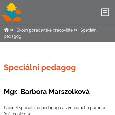
Školní poradenské pracoviště
Speciální
pedagog
Speciální pedagog
Mgr. Barbora Marszolková
Kabinet speciálního pedagoga a výchovného poradce
(místnost 105)