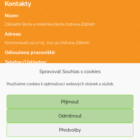
Kontakty
Název
Základní škola a mateřská škola Ostrava-Zábřeh
Adresa:
Kosmonautů 2217/15, 700 30 Ostrava-Zábřeh
Odloučená pracoviště:
Telefon/Ústředna:
+420 596 746 735
,
Spravovat Souhlas s cookies
Datová schránka:
Používáme cookies k optimalizaci webových stránek a služeb.
putmgc7
IČ, DIČ, IZO:
Příjmout
70944687, CZ70944687,
Odmítnout
© Copyright 2009 - 2026
Předvolby
webdesign