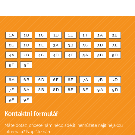
1.A
1.B
1.C
1.D
1.E
1. F
2.A
2.B
2.C
2.D
2.E
3.A
3.B
3.C
3.D
3.E
4.A
4.B
4.C
4.D
4.E
5.A
5.B
5.D
5.E
5.F
6.A
6.B
6.D
6.E
6.F
7.A
7.B
7.D
7.E
8.A
8.B
8.D
8.E
8.F
9.A
9.D
9.E
9.F
Kontaktní formulář
Máte dotaz, chcete nám něco sdělit, nemůžete najít nějakou
informaci? Napište nám.