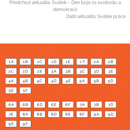
Předchozí aktualita:
Svátek – Den boje za svobodu a
demokracii
Další aktualita:
Svátek práce
1.A
1.B
1.C
1.D
1.E
1. F
2.A
2.B
2.C
2.D
2.E
3.A
3.B
3.C
3.D
3.E
4.A
4.B
4.C
4.D
4.E
5.A
5.B
5.D
5.E
5.F
6.A
6.B
6.D
6.E
6.F
7.A
7.B
7.D
7.E
8.A
8.B
8.D
8.E
8.F
9.A
9.D
9.E
9.F