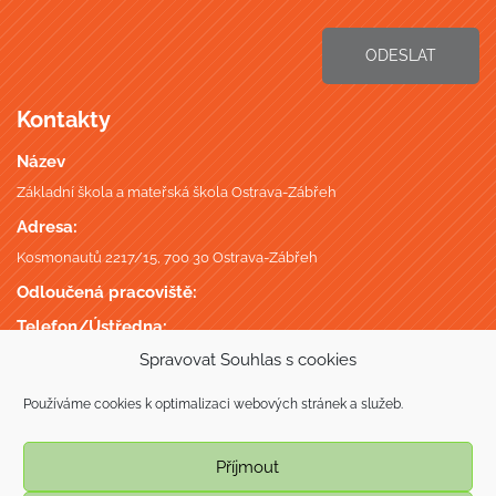
ODESLAT
Kontakty
Název
Základní škola a mateřská škola Ostrava-Zábřeh
Adresa:
Kosmonautů 2217/15, 700 30 Ostrava-Zábřeh
Odloučená pracoviště:
Telefon/Ústředna:
+420 596 746 735
,
Spravovat Souhlas s cookies
Datová schránka:
Používáme cookies k optimalizaci webových stránek a služeb.
putmgc7
IČ, DIČ, IZO:
Příjmout
70944687, CZ70944687,