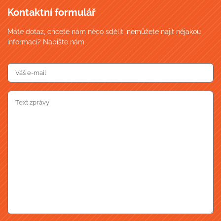
Kontaktní formulář
Máte dotaz, chcete nám něco sdělit, nemůžete najít nějakou
informaci? Napište nám.