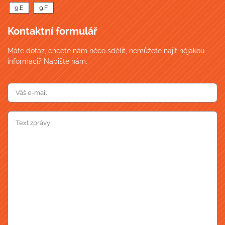
9.E
9.F
Kontaktní formulář
Máte dotaz, chcete nám něco sdělit, nemůžete najít nějakou
informaci? Napište nám.