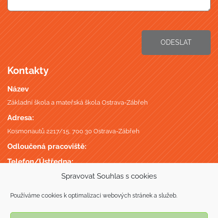
ODESLAT
Kontakty
Název
Základní škola a mateřská škola Ostrava-Zábřeh
Adresa:
Kosmonautů 2217/15, 700 30 Ostrava-Zábřeh
Odloučená pracoviště:
Telefon/Ústředna:
+420 596 746 735
,
Spravovat Souhlas s cookies
Datová schránka:
Používáme cookies k optimalizaci webových stránek a služeb.
putmgc7