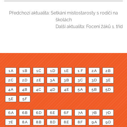
Předchozí aktualita:
Setkání místostarosty s rodiči na
školách
Další aktualita:
Focení žáků 1. tříd
1.A
1.B
1.C
1.D
1.E
1. F
2.A
2.B
2.C
2.D
2.E
3.A
3.B
3.C
3.D
3.E
4.A
4.B
4.C
4.D
4.E
5.A
5.B
5.D
5.E
5.F
6.A
6.B
6.D
6.E
6.F
7.A
7.B
7.D
7.E
8.A
8.B
8.D
8.E
8.F
9.A
9.D