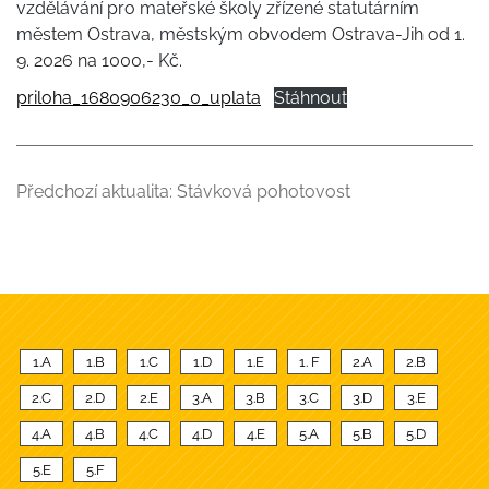
vzdělávání pro mateřské školy zřízené statutárním
městem Ostrava, městským obvodem Ostrava-Jih od 1.
9. 2026 na 1000,- Kč.
priloha_1680906230_0_uplata
Stáhnout
Předchozí aktualita:
Stávková pohotovost
1.A
1.B
1.C
1.D
1.E
1. F
2.A
2.B
2.C
2.D
2.E
3.A
3.B
3.C
3.D
3.E
4.A
4.B
4.C
4.D
4.E
5.A
5.B
5.D
5.E
5.F