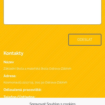
ODESLAT
Kontakty
Název
Základní škola a mateřská škola Ostrava-Zábřeh
Adresa:
Kosmonautů 2217/15, 700 30 Ostrava-Zábřeh
Odloučená pracoviště:
Telefon/Ústředna:
+420 596 746 735
,
Spravovat Souhlas s cookies