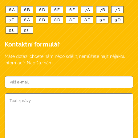
6.A
6.B
6.D
6.E
6.F
7.A
7.B
7.D
7.E
8.A
8.B
8.D
8.E
8.F
9.A
9.D
9.E
9.F
Kontaktní formulář
Máte dotaz, chcete nám něco sdělit, nemůžete najít nějakou
informaci? Napište nám.