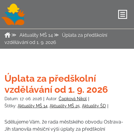
Aktuality MŠ 14
Úplata za předškolní
vzdělávání od 1. 9. 2026
Úplata za předškolní
vzdělávání od 1. 9. 2026
Datum:
17. 06. 2026
Autor:
Čapková Nikol
Štítky:
Aktuality MŠ 14
,
Aktuality MŠ 25
,
Aktuality ŠD
Sdělujeme Vám, že rada městského obvodu Ostrava-
Jih stanovila měsíční výši úplaty za předškolní