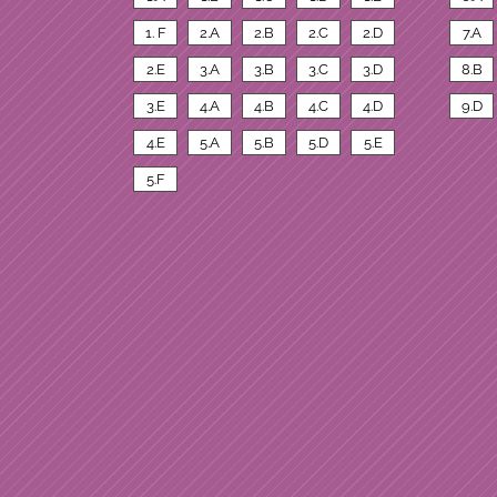
1. F
2.A
2.B
2.C
2.D
7.A
2.E
3.A
3.B
3.C
3.D
8.B
3.E
4.A
4.B
4.C
4.D
9.D
4.E
5.A
5.B
5.D
5.E
5.F