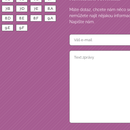
7.B
7.D
7.E
8.A
Máte dotaz, chcete nám něco sd
nemůžete najít nějakou informac
8.D
8.E
8.F
9.A
Napište nám.
9.E
9.F