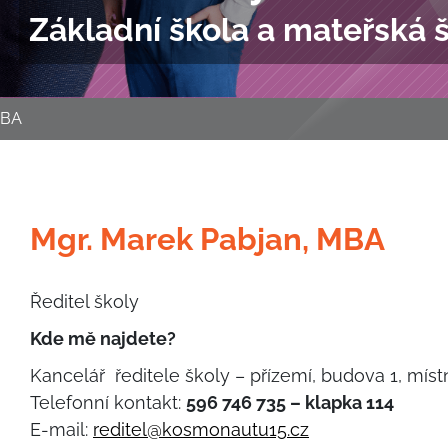
Základní škola a mateřská 
MBA
Mgr. Marek Pabjan, MBA
Ředitel školy
Kde mě najdete?
Kancelář ředitele školy – přízemí, budova 1, míst
Telefonní kontakt:
596 746 735 – klapka 114
E-mail:
reditel@kosmonautu15.cz