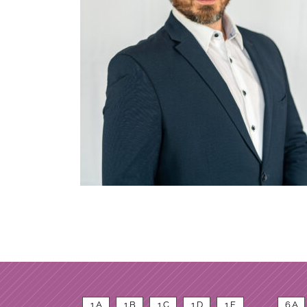
1.A
1.B
1.C
1.D
1.E
6.A