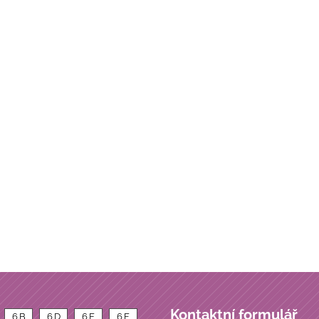
Kontaktní formulář
6.B
6.D
6.E
6.F