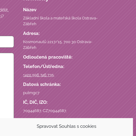
Název
ělit,
i?
Základní škola a mateřská škola Ostrava-
Zábřeh
Adresa:
Kosmonautů 2217/15, 700 30 Ostrava-
Zábřeh
Odloučená pracoviště:
Telefon/Ústředna:
+420 596 746 735
,
Datová schránka:
putmgc7
IČ, DIČ, IZO:
70944687, CZ70944687,
Spravovat Souhlas s cookies