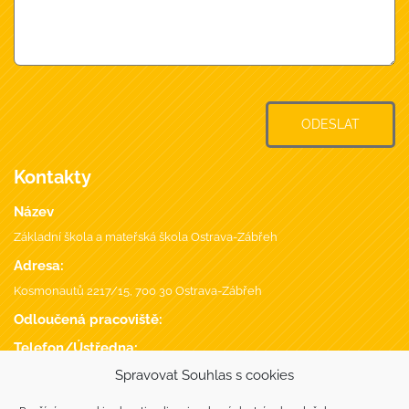
ODESLAT
Kontakty
Název
Základní škola a mateřská škola Ostrava-Zábřeh
Adresa:
Kosmonautů 2217/15, 700 30 Ostrava-Zábřeh
Odloučená pracoviště:
Telefon/Ústředna:
+420 596 746 735
,
Spravovat Souhlas s cookies
Datová schránka: