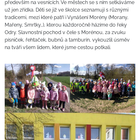
především na vesnicích. Ve městech se s ním setkáváme
už jen zřídka. Děti se již ve školce seznamují s různými
tradicemi, mezi které patří i Vynášení Morény (Morany,
Mařeny, Smrtky…), kterou každoročně házíme do řeky
Odry. Slavnostní pochod v čele s Morénou, za zvuku
písniček, řehtaček, bubnů a tamburín, vykouzlil úsměv
na tváři všem lidem, které jsme cestou potkali.