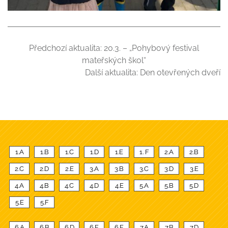
Předchozí aktualita:
20.3. – „Pohybový festival
mateřských škol“
Další aktualita:
Den otevřených dveří
1.A
1.B
1.C
1.D
1.E
1. F
2.A
2.B
2.C
2.D
2.E
3.A
3.B
3.C
3.D
3.E
4.A
4.B
4.C
4.D
4.E
5.A
5.B
5.D
5.E
5.F
6.A
6.B
6.D
6.E
6.F
7.A
7.B
7.D