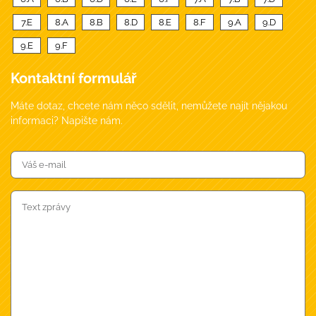
7.E
8.A
8.B
8.D
8.E
8.F
9.A
9.D
9.E
9.F
Kontaktní formulář
Máte dotaz, chcete nám něco sdělit, nemůžete najít nějakou
informaci? Napište nám.