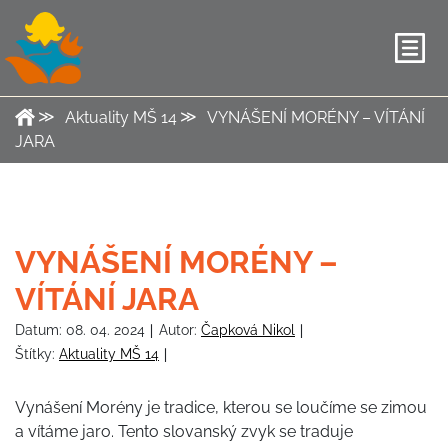
Aktuality MŠ 14
VYNÁŠENÍ MORÉNY – VÍTÁNÍ
JARA
VYNÁŠENÍ MORÉNY –
VÍTÁNÍ JARA
Datum:
08. 04. 2024
Autor:
Čapková Nikol
Štítky:
Aktuality MŠ 14
Vynášení Morény je tradice, kterou se loučíme se zimou
a vítáme jaro. Tento slovanský zvyk se traduje