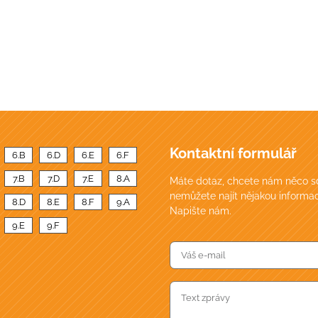
Kontaktní formulář
6.B
6.D
6.E
6.F
7.B
7.D
7.E
8.A
Máte dotaz, chcete nám něco sd
nemůžete najít nějakou informac
8.D
8.E
8.F
9.A
Napište nám.
9.E
9.F