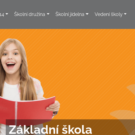
14
Školní družina
Školní jídelna
Vedení školy
Základní škola