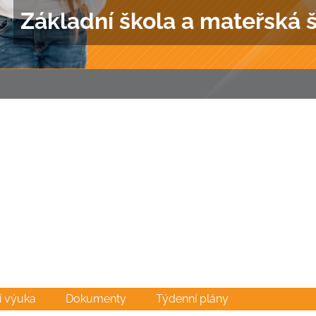
Základní škola a mateřská 
í výuka
Dokumenty
Týdenní plány