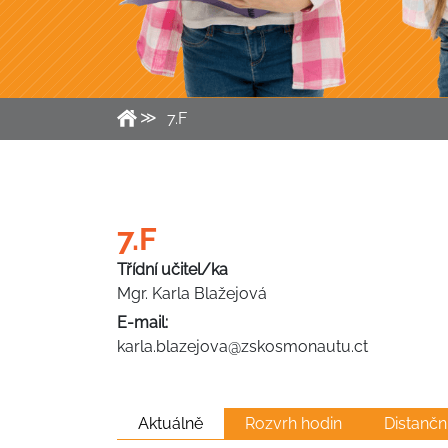
7.F
7.F
Třídní učitel/ka
Mgr. Karla Blažejová
E-mail:
karla.blazejova@zskosmonautu.ct
Aktuálně
Rozvrh hodin
Distančn