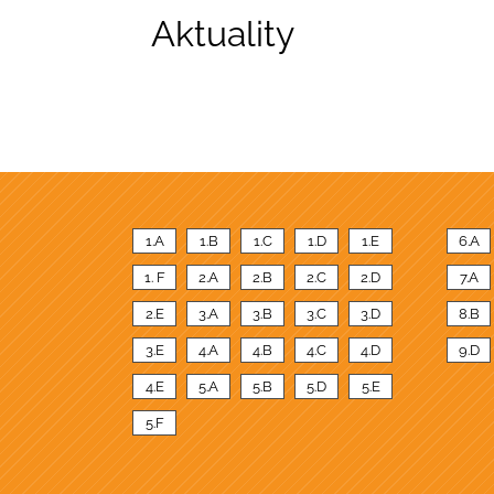
Aktuality
1.A
1.B
1.C
1.D
1.E
6.A
1. F
2.A
2.B
2.C
2.D
7.A
2.E
3.A
3.B
3.C
3.D
8.B
3.E
4.A
4.B
4.C
4.D
9.D
4.E
5.A
5.B
5.D
5.E
5.F