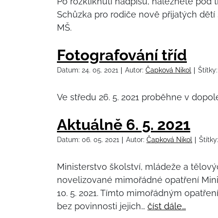
Po rozkliknutí nadpisu, naleznete pod 
Schůzka pro rodiče nově přijatých dětí
MŠ.
Fotografování tříd
Datum:
24. 05. 2021
Autor:
Čapková Nikol
Štítky
Ve středu 26. 5. 2021 proběhne v dopol
Aktuálně 6. 5. 2021
Datum:
06. 05. 2021
Autor:
Čapková Nikol
Štítky
Ministerstvo školství, mládeže a tělov
novelizované mimořádné opatření Minis
10. 5. 2021. Tímto mimořádným opatřen
bez povinnosti jejich…
číst dále…