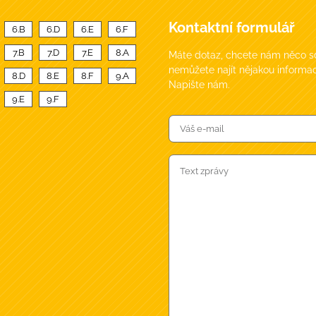
Kontaktní formulář
6.B
6.D
6.E
6.F
7.B
7.D
7.E
8.A
Máte dotaz, chcete nám něco sd
nemůžete najít nějakou informac
8.D
8.E
8.F
9.A
Napište nám.
9.E
9.F