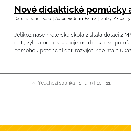
Nové didaktické pomůcky 
Datum:
19. 10. 2020
Autor:
Radomír Panna
Štítky:
Aktualit
Jelikož naše mateřská škola získala dotaci z 
dětí, vybíráme a nakupujeme didaktické pomůc
pomohou potenciál dětí rozvíjet. Zde malá ukáz
« Předchozí stránka
1
…
9
10
11