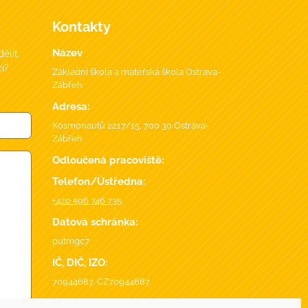
Kontakty
Název
ělit,
i?
Základní škola a mateřská škola Ostrava-
Zábřeh
Adresa:
Kosmonautů 2217/15, 700 30 Ostrava-
Zábřeh
Odloučená pracoviště:
Telefon/Ústředna:
+420 596 746 735
,
Datová schránka:
putmgc7
IČ, DIČ, IZO:
70944687, CZ70944687,