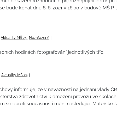
tímto odkazem rozhodnutí o přijetí/nepřijetí dětí k p
 se bude konat dne 8. 6. 2021 v 16:00 v budově MŠ P
:
Aktuality MŠ 25
,
Nezařazené
edních hodinách fotografování jednotlivých tříd.
:
Aktuality MŠ 25
ýchovy informuje, že v návaznosti na jednání vlády Č
terstva zdravotnictví k omezení provozu ve školách a
ím se oproti současnosti mění následující: Mateřské 