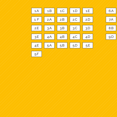
1.A
1.B
1.C
1.D
1.E
6.A
1. F
2.A
2.B
2.C
2.D
7.A
2.E
3.A
3.B
3.C
3.D
8.B
3.E
4.A
4.B
4.C
4.D
9.D
4.E
5.A
5.B
5.D
5.E
5.F