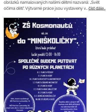
obrázků namalovaných našimi dětmi nazvaná: „Svět
očima dětí“. Výtvarné práce jsou vystaveny v…
číst dále…