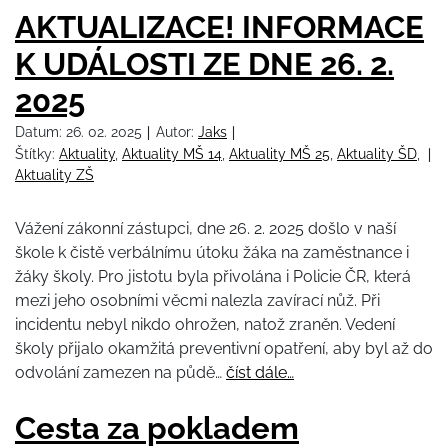
AKTUALIZACE! INFORMACE
K UDÁLOSTI ZE DNE 26. 2.
2025
Datum:
26. 02. 2025
Autor:
Jaks
Štítky:
Aktuality
,
Aktuality MŠ 14
,
Aktuality MŠ 25
,
Aktuality ŠD
,
Aktuality ZŠ
Vážení zákonní zástupci, dne 26. 2. 2025 došlo v naší
škole k čistě verbálnímu útoku žáka na zaměstnance i
žáky školy. Pro jistotu byla přivolána i Policie ČR, která
mezi jeho osobními věcmi nalezla zavírací nůž. Při
incidentu nebyl nikdo ohrožen, natož zraněn. Vedení
školy přijalo okamžitá preventivní opatření, aby byl až do
odvolání zamezen na půdě…
číst dále…
Cesta za pokladem