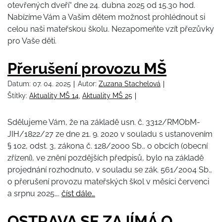
otevřených dveří“ dne 24. dubna 2025 od 15.30 hod.
Nabízíme Vám a Vašim dětem možnost prohlédnout si
celou naši mateřskou školu. Nezapomeňte vzít přezůvky
pro Vaše děti.
Přerušení provozu MŠ
Datum:
07. 04. 2025
Autor:
Zuzana Stachelová
Štítky:
Aktuality MŠ 14
,
Aktuality MŠ 25
Sdělujeme Vám, že na základě usn. č. 3312/RMObM-
JIH/1822/27 ze dne 21. 9. 2020 v souladu s ustanovením
§ 102, odst. 3, zákona č. 128/2000 Sb., o obcích (obecní
zřízení), ve znění pozdějších předpisů, bylo na základě
projednání rozhodnuto, v souladu se zák. 561/2004 Sb.,
o přerušení provozu mateřských škol v měsíci červenci
a srpnu 2025….
číst dále…
OSTRAVA SE ZAJÍMÁ O