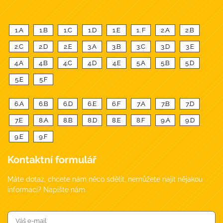
1.A
1.B
1.C
1.D
1.E
1. F
2.A
2.B
2.C
2.D
2.E
3.A
3.B
3.C
3.D
3.E
4.A
4.B
4.C
4.D
4.E
5.A
5.B
5.D
5.E
5.F
6.A
6.B
6.D
6.E
6.F
7.A
7.B
7.D
7.E
8.A
8.B
8.D
8.E
8.F
9.A
9.D
9.E
9.F
Kontaktní formulář
Máte dotaz, chcete nám něco sdělit, nemůžete najít nějakou
informaci? Napište nám.