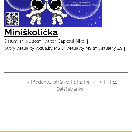
Miniškolička
Datum:
15. 01. 2025
Autor:
Čapková Nikol
Štítky:
Aktuality
,
Aktuality MŠ 14
,
Aktuality MŠ 25
,
Aktuality ZŠ
« Předchozí stránka
1
2
3
4
5
…
11
Další stránka »