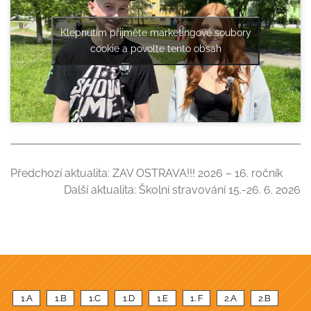
Klepnutím přijměte marketingové soubory
cookie a povolte tento obsah
Předchozí aktualita:
ZAV OSTRAVA!!! 2026 – 16. ročník
Další aktualita:
Školní stravování 15.-26. 6. 2026
1.A
1.B
1.C
1.D
1.E
1. F
2.A
2.B