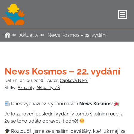
Aktuality
News Kosmos – 22. vydání
News Kosmos – 22. vydání
Datum:
02. 06. 2026
Autor:
Čapková Nikol
Štítky:
Aktuality
,
Aktuality ZŠ
Dnes vychází 22. vydání našich
News Kosmos
!
Je to zároveň poslední vydání v tomto školním roce, a
že se toho událo opravdu hodně!
Rozloučili jsme se s našimi deváťáky, kteří už mají za