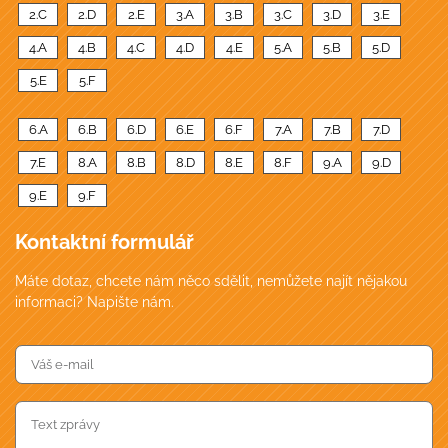
2.C
2.D
2.E
3.A
3.B
3.C
3.D
3.E
4.A
4.B
4.C
4.D
4.E
5.A
5.B
5.D
5.E
5.F
6.A
6.B
6.D
6.E
6.F
7.A
7.B
7.D
7.E
8.A
8.B
8.D
8.E
8.F
9.A
9.D
9.E
9.F
Kontaktní formulář
Máte dotaz, chcete nám něco sdělit, nemůžete najít nějakou
informaci? Napište nám.