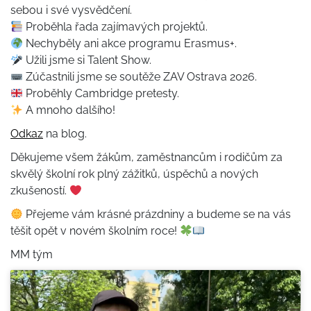
sebou i své vysvědčení.
Proběhla řada zajímavých projektů.
Nechyběly ani akce programu Erasmus+.
Užili jsme si Talent Show.
Zúčastnili jsme se soutěže ZAV Ostrava 2026.
Proběhly Cambridge pretesty.
A mnoho dalšího!
Odkaz
na blog.
Děkujeme všem žákům, zaměstnancům i rodičům za
skvělý školní rok plný zážitků, úspěchů a nových
zkušeností.
Přejeme vám krásné prázdniny a budeme se na vás
těšit opět v novém školním roce!
MM tým