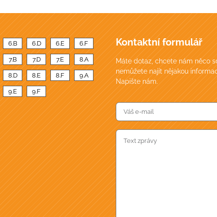
Kontaktní formulář
6.B
6.D
6.E
6.F
7.B
7.D
7.E
8.A
Máte dotaz, chcete nám něco sd
nemůžete najít nějakou informac
8.D
8.E
8.F
9.A
Napište nám.
9.E
9.F