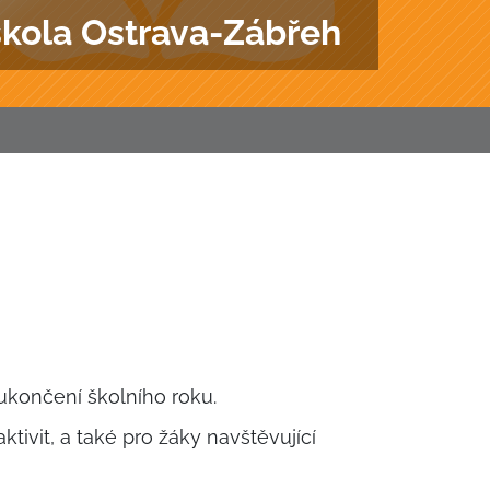
škola Ostrava-Zábřeh
ukončení školního roku.
tivit, a také pro žáky navštěvující