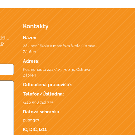
Kontakty
Název
ělit,
i?
Základní škola a mateřská škola Ostrava-
Zábřeh
Adresa:
Kosmonautů 2217/15, 700 30 Ostrava-
Zábřeh
Odloučená pracoviště:
Telefon/Ústředna:
+420 596 746 735
,
Datová schránka:
putmgc7
IČ, DIČ, IZO: