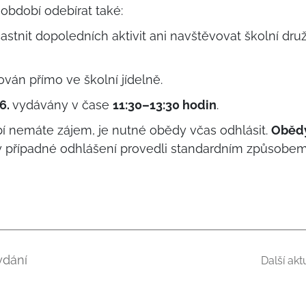
období odebírat také:
častnit dopoledních aktivit ani navštěvovat školní dru
án přímo ve školní jídelně.
 6.
vydávány v čase
11:30–13:30 hodin
.
 nemáte zájem, je nutné obědy včas odhlásit.
Obědy
y případné odhlášení provedli standardním způsobem
ydání
Další akt