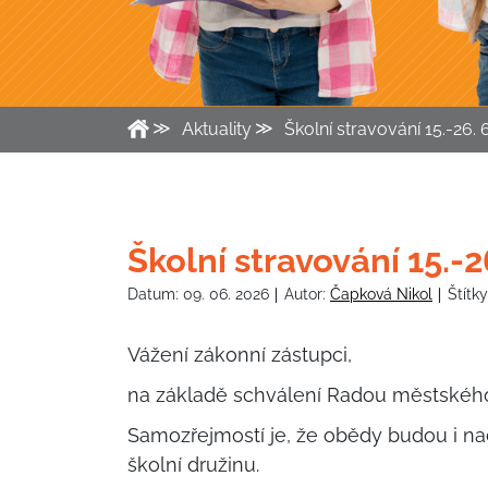
Aktuality
Školní stravování 15.-26. 
Školní stravování 15.-2
Datum:
09. 06. 2026
Autor:
Čapková Nikol
Štítk
Vážení zákonní zástupci,
na základě schválení Radou městského 
Samozřejmostí je, že obědy budou i nadá
školní družinu.