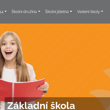
14
Školní družina
Školní jídelna
Vedení školy
Základní škola