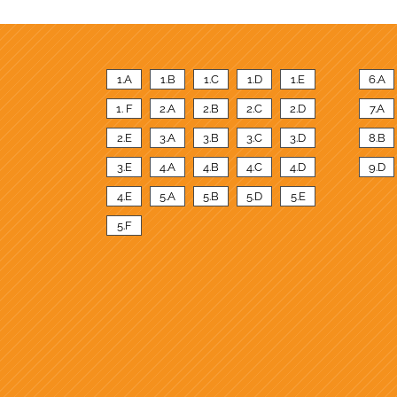
1.A
1.B
1.C
1.D
1.E
6.A
1. F
2.A
2.B
2.C
2.D
7.A
2.E
3.A
3.B
3.C
3.D
8.B
3.E
4.A
4.B
4.C
4.D
9.D
4.E
5.A
5.B
5.D
5.E
5.F