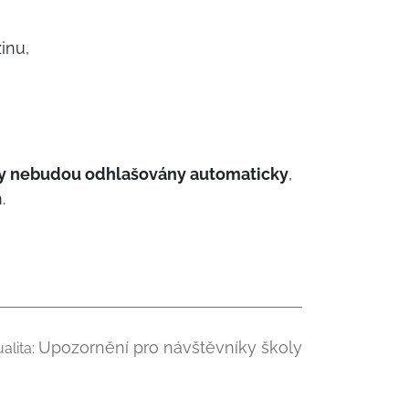
žinu,
 nebudou odhlašovány automaticky
,
.
Upozornění pro návštěvníky školy
ualita: