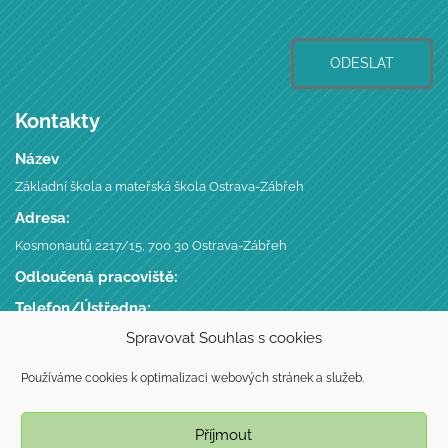
ODESLAT
Kontakty
Název
Základní škola a mateřská škola Ostrava-Zábřeh
Adresa:
Kosmonautů 2217/15, 700 30 Ostrava-Zábřeh
Odloučená pracoviště:
Telefon/Ústředna:
+420 596 746 735
,
Spravovat Souhlas s cookies
Datová schránka:
Používáme cookies k optimalizaci webových stránek a služeb.
putmgc7
IČ, DIČ, IZO:
Příjmout