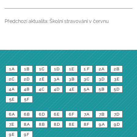
Předchozí aktualita:
Školní stravování v červnu
1.A
1.B
1.C
1.D
1.E
1. F
2.A
2.B
2.C
2.D
2.E
3.A
3.B
3.C
3.D
3.E
4.A
4.B
4.C
4.D
4.E
5.A
5.B
5.D
5.E
5.F
6.A
6.B
6.D
6.E
6.F
7.A
7.B
7.D
7.E
8.A
8.B
8.D
8.E
8.F
9.A
9.D
9.E
9.F