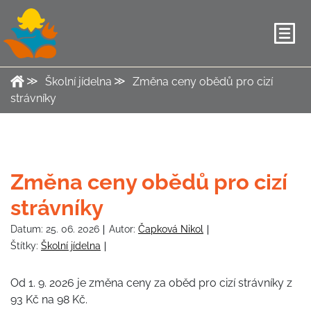
Školní jídelna
Změna ceny obědů pro cizí
strávníky
Změna ceny obědů pro cizí
strávníky
Datum:
25. 06. 2026
Autor:
Čapková Nikol
Štítky:
Školní jídelna
Od 1. 9. 2026 je změna ceny za oběd pro cizí strávníky z
93 Kč na 98 Kč.