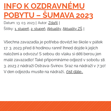
INFO K OZDRAVNÉMU
POBYTU – ŠUMAVA 2023
Datum:
13. 03. 2023
Autor:
Zdařil
Štítky:
1. stupeň
,
2. stupeň
,
Aktuality
,
Aktuality ZŠ
Všechna zavazadla je potřeba dovézt ke škole v pátek
17. 3. 2023 před 8 hodinou ranní! Ihned dojde k jejich
naložení a odvozu! S sebou do vlaku si děti berou jen
malé zavazadlo! Také připomínáme odjezd v sobotu 18.
3. 2023 z nádraží Ostrava-Svinov. Sraz na nádraží v 7:30!
V den odjezdu musíte na nádraží…
číst dále…