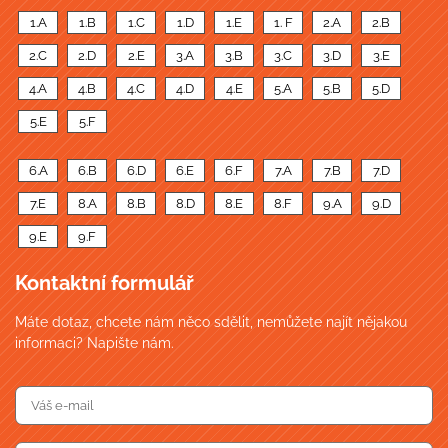
1.A
1.B
1.C
1.D
1.E
1. F
2.A
2.B
2.C
2.D
2.E
3.A
3.B
3.C
3.D
3.E
4.A
4.B
4.C
4.D
4.E
5.A
5.B
5.D
5.E
5.F
6.A
6.B
6.D
6.E
6.F
7.A
7.B
7.D
7.E
8.A
8.B
8.D
8.E
8.F
9.A
9.D
9.E
9.F
Kontaktní formulář
Máte dotaz, chcete nám něco sdělit, nemůžete najít nějakou
informaci? Napište nám.