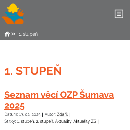
1. stupeň
1. STUPEŇ
Seznam věcí OZP Šumava
2025
Datum:
13. 02. 2025
Autor:
Zdařil
Štítky:
1. stupeň
,
2. stupeň
,
Aktuality
,
Aktuality ZŠ