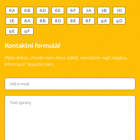
6.A
6.B
6.D
6.E
6.F
7.A
7.B
7.D
7.E
8.A
8.B
8.D
8.E
8.F
9.A
9.D
9.E
9.F
Kontaktní formulář
Máte dotaz, chcete nám něco sdělit, nemůžete najít nějakou
informaci? Napište nám.