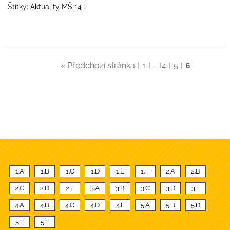
Štítky:
Aktuality MŠ 14
« Předchozí stránka
1
…
4
5
6
1.A
1.B
1.C
1.D
1.E
1. F
2.A
2.B
2.C
2.D
2.E
3.A
3.B
3.C
3.D
3.E
4.A
4.B
4.C
4.D
4.E
5.A
5.B
5.D
5.E
5.F