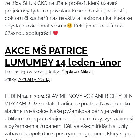
ze třídy SLUNÍČKO na „Bále profesí“, který uzavírá
projektový týden o povolání. Kromě hasičů, policistů,
doktorů či kuchařů nás navštívila i astronautka, která se
chystá prozkoumat vesmír.
Děkujeme rodičům za
úžasnou spolupráci.
AKCE MŠ PATRICE
LUMUMBY 14 leden-únor
Datum:
23. 02. 2024
Autor:
Čapková Nikol
Štítky:
Aktuality MŠ 14
LEDEN 14. 1. 2024 SLAVÍME NOVÝ ROK ANEB CELÝ DEN
V PYŽAMU Už se stalo tradicí, že příchod Nového roku
slavíme i ve školce. Naše pyžamková párty je velmi
oblíbená. A nepotřebujeme ani drahé róby, vystačíme si
s pyžamkem a županem. Děti ve všech třídách si užily
zábavné dopoledne s pestrým programem, který si pro…