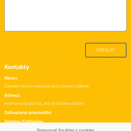
ODESLAT
Kontakty
Název
Základní škola a mateřská škola Ostrava-Zábřeh
Adresa:
Kosmonautů 2217/15, 700 30 Ostrava-Zábřeh
Odloučená pracoviště:
Telefon/Ústředna:
+420 596 746 735
,
Spravovat Souhlas s cookies